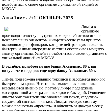
позаботиться о своем организме с уникальной акцией от
МКС-V!
АкваЛимс - 2+1! ОКТЯБРЬ 2025
Лимфа в
организме
производит очистку внутренних жидкостей от токсинов и
нежелательных элементов. Лимфатические узлы при этом
выполняют роль фильтров, которые нейтрализуют токсины,
бактерии и иные инородные частицы обеспечивая мощную
защиту организма. Успейте позаботиться о своем организме с
уникальной акцией от МКС-V!
В октябре, приобретая две банки Аквалимс, 80 г. вы
получаете в подарок еще одну банку Аквалимс, 80 г.
Лимфа подвержена влиянию токсинов и засоряется намного
быстрее, чем кровь. Негативные выделения кишечника
всасываются именно ею, поэтому лимфа подвержена
массированной атаке различных ядов и бактерий. Очищение
лимфы облегчает течение заболеваний почек, сердечно-
сосудистой системы и легких. Лимфатическую систему
можно полностью «промыть» и обновить за два-три месяца,
что необходимо для оздоровления при широком спектре