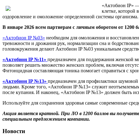
«Актобион IP» —
клетке, которой
оздоровление и омоложение определенной системы организма.
В январе 2026 всем партнерам с личным оборотом от 1200 
«Актобион IP №03»
необходим для омоложения и восстановлени
тревожности и дрожания рук, нормализации сна и бодрствовани
головокружения делают Актобион IP №03 уникальным средство
«Актобион IP №11»
предназначен для поддержания женской мо
позволяет решить множество женских проблем, включая отсутс
Фитонцидная составляющая тоника помогает справиться с хр
«Актобион IP №13»
предназначен для профилактики шумовой п
людьми. Кроме того, «Актобион IP №13» служит неотъемлемым 
после купания. И наконец, «Актобион IP №13» должен быть и
Используйте для сохранения здоровья самые современные сред
Акция является кратной. При ЛО в 1200 баллов вы получаете 
специальным предложением компании.
Новости