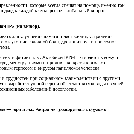
равленности, которые всегда спешат на помощь именно той
подход к каждой клетке решает глобальный вопрос —
он IP» (на выбор).
вать для улучшения памяти и настроения, устранения
 и отсутствие головной боли, дрожания рук и приступов
темы.
огены и фитонциды. Актобион IP №11 втирается в кожу и
перед менструациями и приливы во время климакса.
ловым герпесом и вирусом папилломы человека.
х и трудностей при социальном взаимодействии с другими
ует выработку ушной серы и облегчает выход воды из ушей
фекционных заболеваний носоглотки.
лов — три и т.д. Акция не суммируется с другими