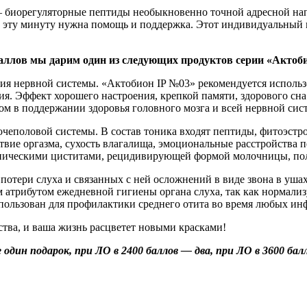
 биорегуляторные пептиды необыкновенно точной адресной нап
 в эту минуту нужна помощь и поддержка. Этот индивидуальный 
баллов мы дарим один из следующих продуктов серии «Актоби
я нервной системы. «Актобион IP №03» рекомендуется использо
я. Эффект хорошего настроения, крепкой памяти, здорового сна
м в поддержании здоровья головного мозга и всей нервной сис
чеполовой системы. В состав тоника входят пептиды, фитоэстр
твие оргазма, сухость влагалища, эмоциональные расстройства 
оническими циститами, рецидивирующей формой молочницы, по
отери слуха и связанных с ней осложнений в виде звона в уша
атрибутом ежедневной гигиены органа слуха, так как нормализ
спользован для профилактики среднего отита во время любых ин
ства, и ваша жизнь расцветет новыми красками!
один подарок, при ЛО в 2400 баллов — два, при ЛО в 3600 бал