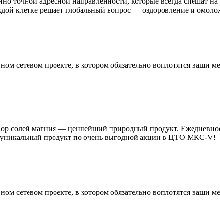
о точной адресной направленности, которые всегда спешат на 
дой клетке решает глобальный вопрос — оздоровление и омоло
ном сетевом проекте, в котором обязательно воплотятся ваши
ор солей магния — ценнейший природный продукт. Ежедневное 
от уникальный продукт по очень выгодной акции в ЦТО МКС-V!
ном сетевом проекте, в котором обязательно воплотятся ваши