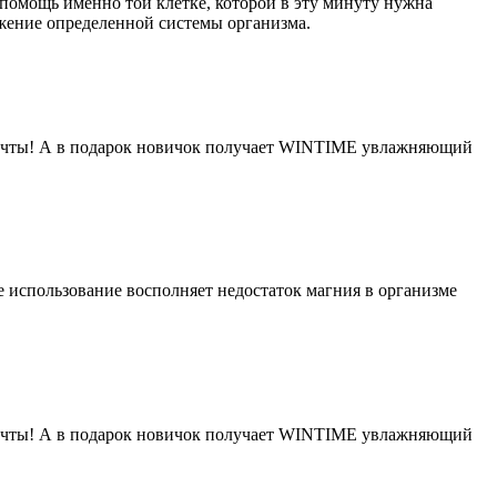
помощь именно той клетке, которой в эту минуту нужна
жение определенной системы организма.
 мечты! А в подарок новичок получает WINTIME увлажняющий
использование восполняет недостаток магния в организме
 мечты! А в подарок новичок получает WINTIME увлажняющий