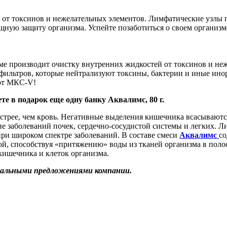
 от токсинов и нежелательных элементов. Лимфатические узлы 
щную защиту организма. Успейте позаботиться о своем организ
ме производит очистку внутренних жидкостей от токсинов и не
фильтров, которые нейтрализуют токсины, бактерии и иные ин
 от МКС-V!
те в подарок еще одну банку Аквалимс, 80 г.
стрее, чем кровь. Негативные выделения кишечника всасываютс
ие заболеваний почек, сердечно-сосудистой системы и легких.
 при широком спектре заболеваний. В составе смеси
Аквалимс
со
ой, способствуя «притяжению» воды из тканей организма в полос
кишечника и клеток организма.
иальными предложениями компании.