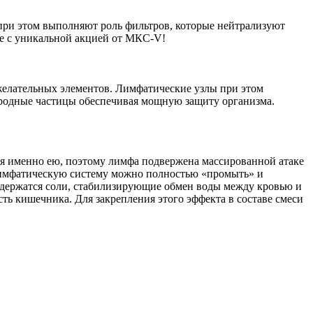
при этом выполняют роль фильтров, которые нейтрализуют
ме с уникальной акцией от МКС-V!
желательных элементов. Лимфатические узлы при этом
ородные частицы обеспечивая мощную защиту организма.
я именно ею, поэтому лимфа подвержена массированной атаке
 Лимфатическую систему можно полностью «промыть» и
держатся соли, стабилизирующие обмен воды между кровью и
ть кишечника. Для закрепления этого эффекта в составе смеси