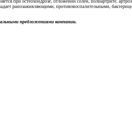
яется при остеохондрозе, отложении солей, полиартрите, артроз
бладает ранозаживляющими, противовоспалительными, бактери
иальными предложениями компании.
!