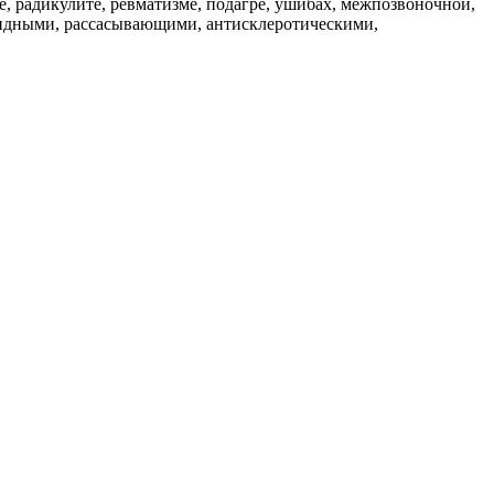
е, радикулите, ревматизме, подагре, ушибах, межпозвоночной,
цидными, рассасывающими, антисклеротическими,