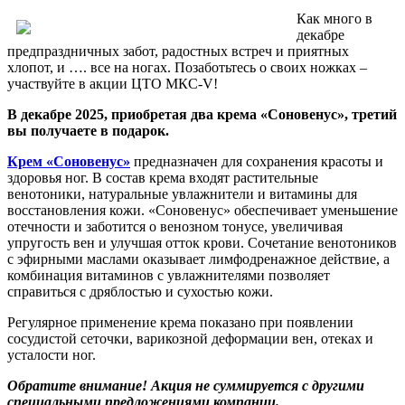
Как много в
декабре
предпраздничных забот, радостных встреч и приятных
хлопот, и …. все на ногах. Позаботьтесь о своих ножках –
участвуйте в акции ЦТО МКС-V!
В декабре 2025, приобретая два крема «Соновенус», третий
вы получаете в подарок.
Крем «Соновенус»
предназначен для сохранения красоты и
здоровья ног. В состав крема входят растительные
венотоники, натуральные увлажнители и витамины для
восстановления кожи. «Соновенус» обеспечивает уменьшение
отечности и заботится о венозном тонусе, увеличивая
упругость вен и улучшая отток крови. Сочетание венотоников
с эфирными маслами оказывает лимфодренажное действие, а
комбинация витаминов с увлажнителями позволяет
справиться с дряблостью и сухостью кожи.
Регулярное применение крема показано при появлении
сосудистой сеточки, варикозной деформации вен, отеках и
усталости ног.
Обратите внимание! Акция не суммируется с другими
специальными предложениями компании.