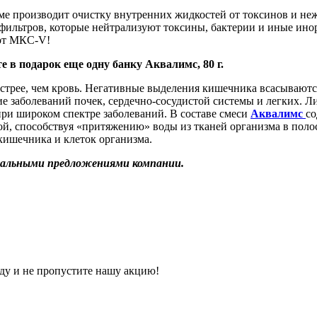
ме производит очистку внутренних жидкостей от токсинов и не
фильтров, которые нейтрализуют токсины, бактерии и иные ин
 от МКС-V!
е в подарок еще одну банку Аквалимс, 80 г.
стрее, чем кровь. Негативные выделения кишечника всасываютс
ие заболеваний почек, сердечно-сосудистой системы и легких.
 при широком спектре заболеваний. В составе смеси
Аквалимс
со
ой, способствуя «притяжению» воды из тканей организма в полос
кишечника и клеток организма.
иальными предложениями компании.
ду и не пропустите нашу акцию!