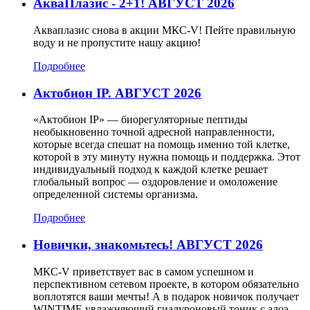
АкваПлазис - 2+1! АВГУСТ 2026
Акваплазис снова в акции МКС-V! Пейте правильную
воду и не пропустите нашу акцию!
Подробнее
Актобион IP. АВГУСТ 2026
«Актобион IP» — биорегуляторные пептиды
необыкновенно точной адресной направленности,
которые всегда спешат на помощь именно той клетке,
которой в эту минуту нужна помощь и поддержка. Этот
индивидуальный подход к каждой клетке решает
глобальный вопрос — оздоровление и омоложение
определенной системы организма.
Подробнее
Новички, знакомьтесь! АВГУСТ 2026
МКС-V приветствует вас в самом успешном и
перспективном сетевом проекте, в котором обязательно
воплотятся ваши мечты! А в подарок новичок получает
WINTIME увлажняющий гиалуроновый тоник с алоэ