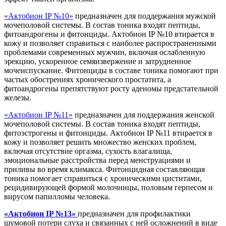
«Актобион IP №10»
предназначен для поддержания мужской
мочеполовой системы. В состав тоника входят пептиды,
фитоандрогены и фитонциды. Актобион IP №10 втирается в
кожу и позволяет справиться с наиболее распространенными
проблемами современных мужчин, включая ослабленную
эрекцию, ускоренное семяизвержение и затрудненное
мочеиспускание. Фитонциды в составе тоника помогают при
частых обострениях хронического простатита, а
фитоандрогены препятствуют росту аденомы предстательной
железы.
«Актобион IP №11»
предназначен для поддержания женской
мочеполовой системы. В состав тоника входят пептиды,
фитоэстрогены и фитонциды. Актобион IP №11 втирается в
кожу и позволяет решить множество женских проблем,
включая отсутствие оргазма, сухость влагалища,
эмоциональные расстройства перед менструациями и
приливы во время климакса. Фитонцидная составляющая
тоника помогает справиться с хроническими циститами,
рецидивирующей формой молочницы, половым герпесом и
вирусом папилломы человека.
«Актобион IP №13»
предназначен для профилактики
шумовой потери слуха и связанных с ней осложнений в виде