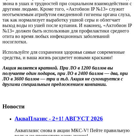
звона в ушах и трудностей при социальном взаимодействии с
другими людьми. Кроме того, «Актобион IP №13» служит
неотъемлемым атрибутом ежедневной гигиены органа слуха,
так как нормализует выработку ушной серы и облегчает
выход воды из ушей после купания. И наконец, «Актобион IP
№13» должен быть использован для профилактики среднего
отита во время любых инфекционных заболеваний
носоглотки.
Используйте для сохранения здоровья самые современные
средства, и ваша жизнь расцветет новыми красками!
Акция является кратной. При ЛО в 1200 баллов вы
получаете один подарок, при ЛО в 2400 баллов — два, при
ЛО в 3600 баллов — три и т.д. Акция не суммируется с
другими специальным предложением компании.
Новости
АкваПлазис - 2+1! АВГУСТ 2026
Акваплазис снова в акции МКС-V! Пейте правильную
воду и не пропустите нашу акцию!