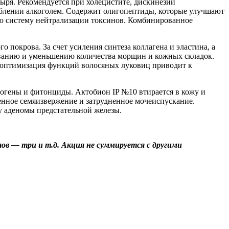
ыря. Рекомендуется при холецистите, дискинезии
еблении алкоголем. Содержит олигопептиды, которые улучшают
ю систему нейтрализации токсинов. Комбинированное
покрова. За счет усиления синтеза коллагена и эластина, а
живанию и уменьшению количества морщин и кожных складок.
и оптимизация функций волосяных луковиц приводит к
огены и фитонциды. Актобион IP №10 втирается в кожу и
нное семяизвержение и затрудненное мочеиспускание.
у аденомы предстательной железы.
лов — три и т.д. Акция не суммируется с другими