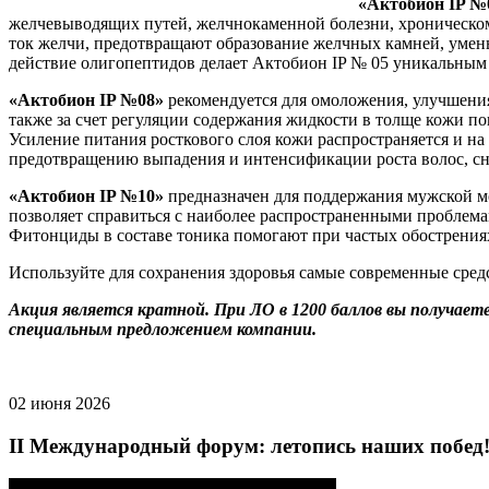
«Актобион IP №
желчевыводящих путей, желчнокаменной болезни, хроническом
ток желчи, предотвращают образование желчных камней, уме
действие олигопептидов делает Актобион IP № 05 уникальным 
«Актобион IP №08»
рекомендуется для омоложения, улучшения 
также за счет регуляции содержания жидкости в толще кожи п
Усиление питания росткового слоя кожи распространяется и н
предотвращению выпадения и интенсификации роста волос, с
«Актобион IP №10»
предназначен для поддержания мужской мо
позволяет справиться с наиболее распространенными проблем
Фитонциды в составе тоника помогают при частых обострениях
Используйте для сохранения здоровья самые современные сред
Акция является кратной. При ЛО в 1200 баллов вы получаете 
специальным предложением компании.
02 июня 2026
II Международный форум: летопись наших побед