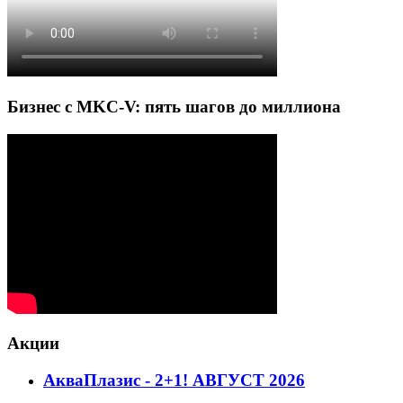
Бизнес с MKC-V: пять шагов до миллиона
Акции
АкваПлазис - 2+1! АВГУСТ 2026