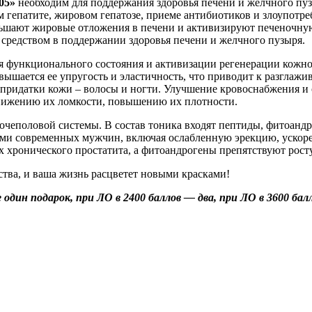
05»
необходим для поддержания здоровья печени и желчного пуз
 гепатите, жировом гепатозе, приеме антибиотиков и злоупотр
ньшают жировые отложения в печени и активизируют печеночну
средством в поддержании здоровья печени и желчного пузыря.
функционального состояния и активизации регенерации кожного 
овышается ее упругость и эластичность, что приводит к разгла
а придатки кожи – волосы и ногти. Улучшение кровоснабжения 
нижению их ломкости, повышению их плотности.
чеполовой системы. В состав тоника входят пептиды, фитоандр
ами современных мужчин, включая ослабленную эрекцию, ускоре
 хронического простатита, а фитоандрогены препятствуют рост
ства, и ваша жизнь расцветет новыми красками!
один подарок, при ЛО в 2400 баллов — два, при ЛО в 3600 бал
!