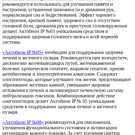
рекомендуется использовать для улучшения памяти и
настроения, устранения тревожности и дрожания рук,
нормализации сна и бодрствования. Эффект хорошего
настроения, крепкой памяти, здорового сна и отсутствие
головной боли, дрожания рук и приступов головокружения
делают Актобион IP №03 уникальным средством в
поддержании здоровья головного мозга и всей нервной
системы.
«Актобион IP №05»
необходим для поддержания здоровья
печени и желчного пузыря. Рекомендуется при холецистите,
дискинезии желчевыводящих путей, желчнокаменной
болезни, хроническом гепатите, жировом гепатозе, приеме
антибиотиков и злоупотреблении алкоголем. Содержит
олигопептиды, которые улучшают ток желчи, предотвращают
образование желчных камней, уменьшают жировые
отложения в печени и активизируют печеночную систему
нейтрализации токсинов. Комбинированное действие
олигопептидов делает Актобион IP № 05 уникальным
средством в поддержании здоровья печени и желчного
пузыря.
«Актобион IP №08»
рекомендуется для омоложения,
улучшения функционального состояния и активизации
регенерации кожного покрова. За счет усиления синтеза