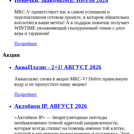
Новички, знакомьтесь! ИЮЛЬ 2026
МКС-V приветствует вас в самом успешном и
перспективном сетевом проекте, в котором обязательно
воплотятся ваши мечты! А в подарок новичок получает
WINTIME увлажняющий гиалуроновый тоник с алоэ
вера и таурином!
Подробнее
Акции
АкваПлазис - 2+1! АВГУСТ 2026
Акваплазис снова в акции МКС-V! Пейте правильную
воду и не пропустите нашу акцию!
Подробнее
Актобион IP. АВГУСТ 2026
«Актобион IP» — биорегуляторные пептиды
необыкновенно точной адресной направленности,
которые всегда спешат на помощь именно той клетке,
которой в эту минуту нужна помощь и поддержка. Этот