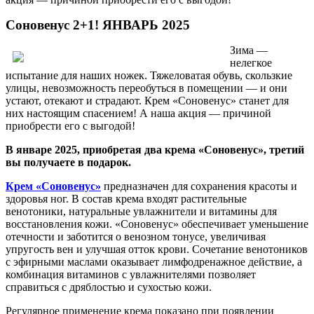
Соновенус 2+1! ЯНВАРЬ 2025
Зима —
нелегкое
испытание для наших ножек. Тяжеловатая обувь, скользкие
улицы, невозможность переобуться в помещении — и они
устают, отекают и страдают. Крем «Соновенус» станет для
них настоящим спасением! А наша акция — причиной
приобрести его с выгодой!
В январе 2025, приобретая два крема «Соновенус», третий
вы получаете в подарок.
Крем «Соновенус»
предназначен для сохранения красоты и
здоровья ног. В состав крема входят растительные
венотоники, натуральные увлажнители и витамины для
восстановления кожи. «Соновенус» обеспечивает уменьшение
отечности и заботится о венозном тонусе, увеличивая
упругость вен и улучшая отток крови. Сочетание венотоников
с эфирными маслами оказывает лимфодренажное действие, а
комбинация витаминов с увлажнителями позволяет
справиться с дряблостью и сухостью кожи.
Регулярное применение крема показано при появлении