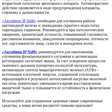
возрастной патологии зрительного аппарата. Антивозрастное
действие проявляется в виде предупреждения катаракты,
глаукомы и дальнозоркости.
«Актобион IP №06»
необходим для улучшения работы
щитовидной железы и ликвидации скрытого недостатка
тиреоидных гормонов. Рекомендуется при патологическом
ожирении, хронической усталости, повышенной сонливости,
рассеянном внимании, замедленном пищеварении, отечности
ног, одутловатости лица, сухости и выпадении волос.
«Актобион IP №09»
рекомендуется для омоложения,
улучшения функционального состояния и активизации
регенерации скелетных мышц. За счет ускорения процессов
тканевого дыхания поперечно-полосатой мускулатуры,
активизации синтеза макроэргических молекул (АТФ) –
источников клеточной энергии, ускоренной утилизации
образующейся в результате интенсивной нагрузки молочной
кислоты значительно уменьшается время восстановления
мышечной ткани и повышается ее устойчивость к физическим
нагрузкам.
Используйте для сохранения здоровья самые современные
средства, и ваша жизнь расцветет новыми красками!